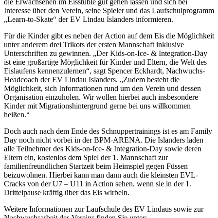
die Erwachsenen im Eisstüble gut gehen lassen und sich bei
Interesse über den Verein, seine Spieler und das Laufschulprogramm
„Learn-to-Skate“ der EV Lindau Islanders informieren.
Für die Kinder gibt es neben der Action auf dem Eis die Möglichkeit
unter anderem drei Trikots der ersten Mannschaft inklusive
Unterschriften zu gewinnen. „Der Kids-on-Ice- & Integration-Day
ist eine großartige Möglichkeit für Kinder und Eltern, die Welt des
Eislaufens kennenzulernen“, sagt Spencer Eckhardt, Nachwuchs-
Headcoach der EV Lindau Islanders. „Zudem besteht die
Möglichkeit, sich Informationen rund um den Verein und dessen
Organisation einzuholen. Wir wollen hierbei auch insbesondere
Kinder mit Migrationshintergrund gerne bei uns willkommen
heißen.“
Doch auch nach dem Ende des Schnuppertrainings ist es am Family
Day noch nicht vorbei in der BPM-ARENA. Die Islanders laden
alle Teilnehmer des Kids-on-Ice- & Integration-Day sowie deren
Eltern ein, kostenlos dem Spiel der 1. Mannschaft zur
familienfreundlichen Startzeit beim Heimspiel gegen Füssen
beizuwohnen. Hierbei kann man dann auch die kleinsten EVL-
Cracks von der U7 – U11 in Action sehen, wenn sie in der 1.
Drittelpause kräftig über das Eis wirbeln.
Weitere Informationen zur Laufschule des EV Lindaus sowie zur
Nachwuchsarbeit des Vereins finden Sie unter: