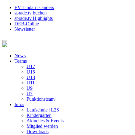
EV Lindau Islanders
sprade.tv buchen
sprade.tv Highlights
DEB-Online
Newsletter
News
Teams
U17
U15
U13
U11
U9
U7
Funktionsteam
Infos
Laufschule | L2S
Kindergärten
Aktuelles & Events
Mitglied werden
Downloads