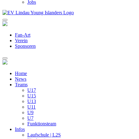
Jobs
Fan-Art
Verein
Sponsoren
Home
News
Teams
U17
U15
U13
U11
U9
U7
Funktionsteam
Infos
Laufschule | L2S