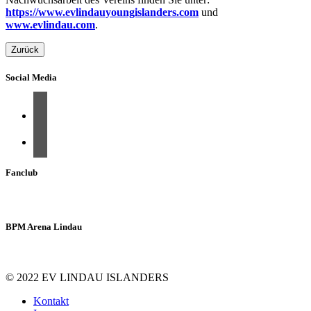
https://www.evlindauyoungislanders.com
und
www.evlindau.com
.
Zurück
Social Media
Fanclub
BPM Arena Lindau
© 2022 EV LINDAU ISLANDERS
Kontakt