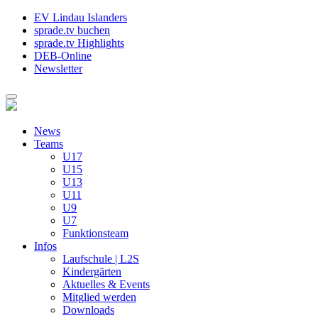
EV Lindau Islanders
sprade.tv buchen
sprade.tv Highlights
DEB-Online
Newsletter
News
Teams
U17
U15
U13
U11
U9
U7
Funktionsteam
Infos
Laufschule | L2S
Kindergärten
Aktuelles & Events
Mitglied werden
Downloads