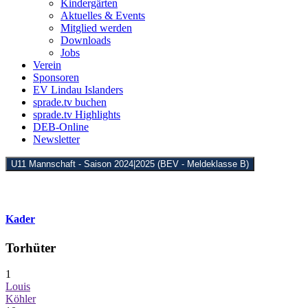
Kindergärten
Aktuelles & Events
Mitglied werden
Downloads
Jobs
Verein
Sponsoren
EV Lindau Islanders
sprade.tv buchen
sprade.tv Highlights
DEB-Online
Newsletter
U11 Mannschaft - Saison 2024|2025 (BEV - Meldeklasse B)
Kader
Torhüter
1
Louis
Köhler