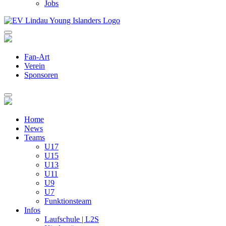
Jobs
Fan-Art
Verein
Sponsoren
Home
News
Teams
U17
U15
U13
U11
U9
U7
Funktionsteam
Infos
Laufschule | L2S