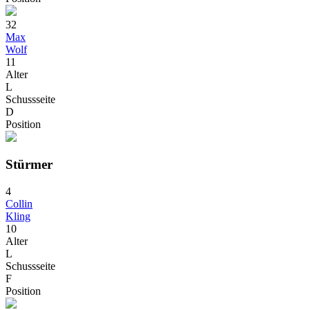
32
Max
Wolf
11
Alter
L
Schussseite
D
Position
Stürmer
4
Collin
Kling
10
Alter
L
Schussseite
F
Position