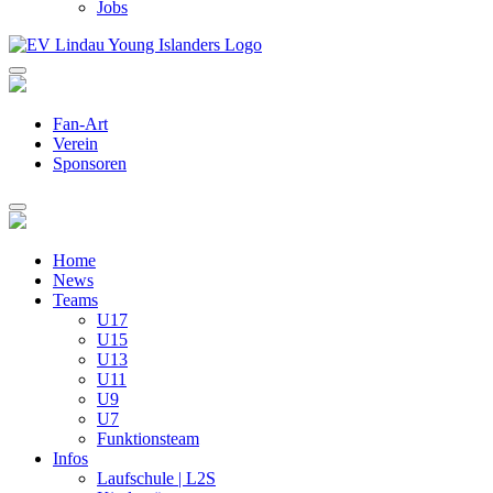
Jobs
Fan-Art
Verein
Sponsoren
Home
News
Teams
U17
U15
U13
U11
U9
U7
Funktionsteam
Infos
Laufschule | L2S