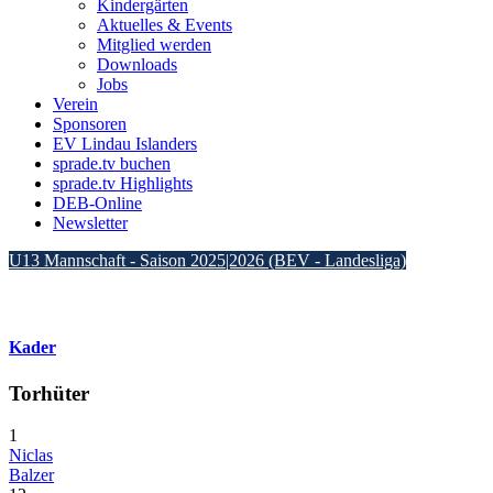
Kindergärten
Aktuelles & Events
Mitglied werden
Downloads
Jobs
Verein
Sponsoren
EV Lindau Islanders
sprade.tv buchen
sprade.tv Highlights
DEB-Online
Newsletter
U13 Mannschaft - Saison 2025|2026 (BEV - Landesliga)
Kader
Torhüter
1
Niclas
Balzer