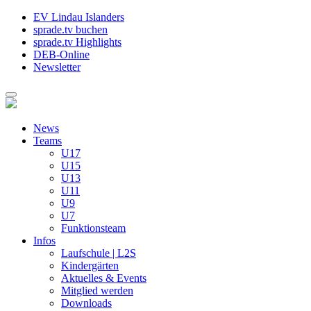
EV Lindau Islanders
sprade.tv buchen
sprade.tv Highlights
DEB-Online
Newsletter
News
Teams
U17
U15
U13
U11
U9
U7
Funktionsteam
Infos
Laufschule | L2S
Kindergärten
Aktuelles & Events
Mitglied werden
Downloads