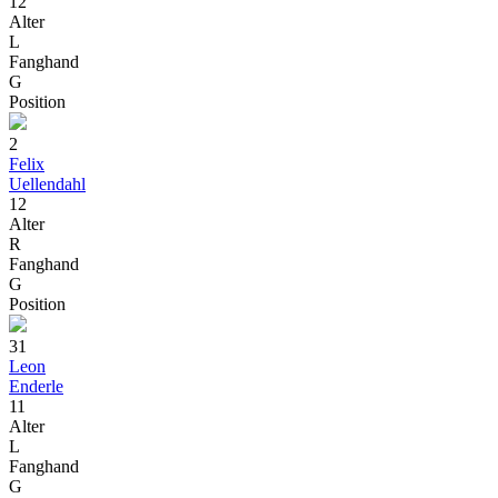
12
Alter
L
Fanghand
G
Position
2
Felix
Uellendahl
12
Alter
R
Fanghand
G
Position
31
Leon
Enderle
11
Alter
L
Fanghand
G