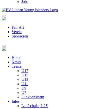
Jobs
Fan-Art
Verein
Sponsoren
Home
News
Teams
U17
U15
U13
U11
U9
U7
Funktionsteam
Infos
Laufschule | L2S