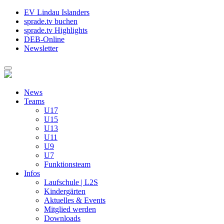
EV Lindau Islanders
sprade.tv buchen
sprade.tv Highlights
DEB-Online
Newsletter
News
Teams
U17
U15
U13
U11
U9
U7
Funktionsteam
Infos
Laufschule | L2S
Kindergärten
Aktuelles & Events
Mitglied werden
Downloads