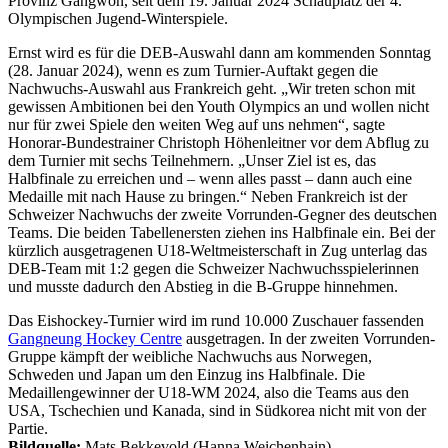
Provinz Gangwon, seit dem 19. Januar 2024 Schauplatz der 4.
Olympischen Jugend-Winterspiele.
Ernst wird es für die DEB-Auswahl dann am kommenden Sonntag
(28. Januar 2024), wenn es zum Turnier-Auftakt gegen die
Nachwuchs-Auswahl aus Frankreich geht. „Wir treten schon mit
gewissen Ambitionen bei den Youth Olympics an und wollen nicht
nur für zwei Spiele den weiten Weg auf uns nehmen“, sagte
Honorar-Bundestrainer Christoph Höhenleitner vor dem Abflug zu
dem Turnier mit sechs Teilnehmern. „Unser Ziel ist es, das
Halbfinale zu erreichen und – wenn alles passt – dann auch eine
Medaille mit nach Hause zu bringen.“ Neben Frankreich ist der
Schweizer Nachwuchs der zweite Vorrunden-Gegner des deutschen
Teams. Die beiden Tabellenersten ziehen ins Halbfinale ein. Bei der
kürzlich ausgetragenen U18-Weltmeisterschaft in Zug unterlag das
DEB-Team mit 1:2 gegen die Schweizer Nachwuchsspielerinnen
und musste dadurch den Abstieg in die B-Gruppe hinnehmen.
Das Eishockey-Turnier wird im rund 10.000 Zuschauer fassenden
Gangneung Hockey Centre
ausgetragen. In der zweiten Vorrunden-
Gruppe kämpft der weibliche Nachwuchs aus Norwegen,
Schweden und Japan um den Einzug ins Halbfinale. Die
Medaillengewinner der U18-WM 2024, also die Teams aus den
USA, Tschechien und Kanada, sind in Südkorea nicht mit von der
Partie.
Bildquelle:
Mats Bekkevold (Hanna Weichenhain)