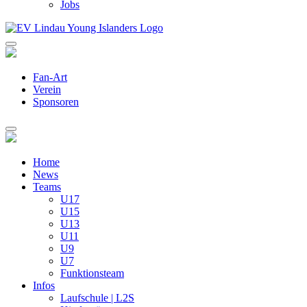
Jobs
Fan-Art
Verein
Sponsoren
Home
News
Teams
U17
U15
U13
U11
U9
U7
Funktionsteam
Infos
Laufschule | L2S