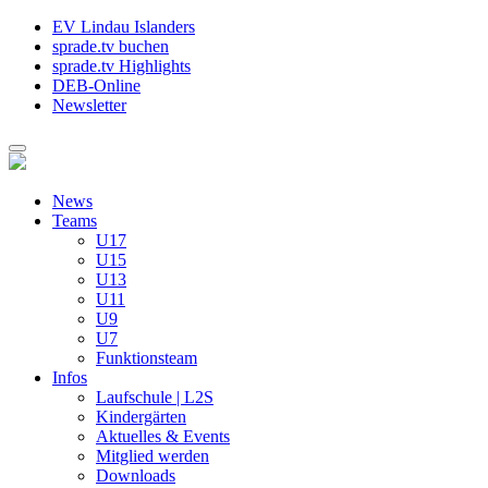
EV Lindau Islanders
sprade.tv buchen
sprade.tv Highlights
DEB-Online
Newsletter
News
Teams
U17
U15
U13
U11
U9
U7
Funktionsteam
Infos
Laufschule | L2S
Kindergärten
Aktuelles & Events
Mitglied werden
Downloads