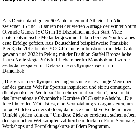
Aus Deutschland gehen 90 Athletinnen und Athleten im Alter
zwischen 15 und 18 Jahren bei der vierten Auflage der Winter Youth
Olympic Games (YOG) in 15 Disziplinen an den Start. Viele
spätere olympische Medaillengewinner haben bei den Youth Games
erste Erfolge gefeiert. Aus Deutschland beispielsweise Franziska
Preuß, die 2012 bei der YOG-Premiere in Innsbruck drei Mal Gold
gewann und 2022 in Peking mit der Biathlon-Staffel Bronze holte.
Laura Nolte siegte 2016 in Lillehammer im Monobob und wurde
sechs Jahre später mit Deborah Levi Olympiasiegerin im
Damenbob.
„Die Vision der Olympischen Jugendspiele ist es, junge Menschen
auf der ganzen Welt für Sport zu inspirieren und sie zu ermutigen,
die olympischen Werte zu übernehmen und zu leben“, beschreibt
das Internationale Olympische Komitee (IOC) seine Absicht. „Die
Idee hinter den YOG ist es, eine Veranstaltung zu organisieren, um
junge Athleten weiterzubilden, damit sie eine aktive Rolle in ihrem
Umfeld spielen können.“ Um diese Ziele zu erreichen, stehen neben
den sportlichen Wettkämpfen zahlreiche in lockerer Form Seminare,
Workshops und Fortbildungskurse auf dem Programm.