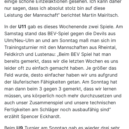
einige schöne Einzelaktionen gesehen. Ich kann daher
nur sagen, dass ich absolut stolz bin auf diese
Leistung der Mannschaft“ berichtet Martin Mairitsch.
In der
U11
gab es dieses Wochenende zwei Spiele. Am
Samstag stand das BEV-Spiel gegen die Devils aus
Ulm/Neu-Ulm an und am Sonntag maß man sich im
Trainingsturnier mit den Mannschaften aus Rheintal,
Feldkirch und Lustenau: „Beim BEV Spiel hat man
bereits gemerkt, dass wir die letzten Wochen es uns
leider oft zu einfach gemacht haben. Je größer das
Feld wurde, desto einfacher haben wir uns aufgrund
der läuferischen Fähigkeiten getan. Am Sonntag hat
man dann beim 3 gegen 3 gemerkt, dass wir lernen
müssen, uns körperlich noch mehr durchzusetzen und
auch unser Zusammenspiel und unsere technischen
Fertigkeiten am Schläger noch ausbaufähig sind“
erzählt Spencer Eckhardt.
Beim
U9
Turnier am Sonntag gab es wieder drei sehr