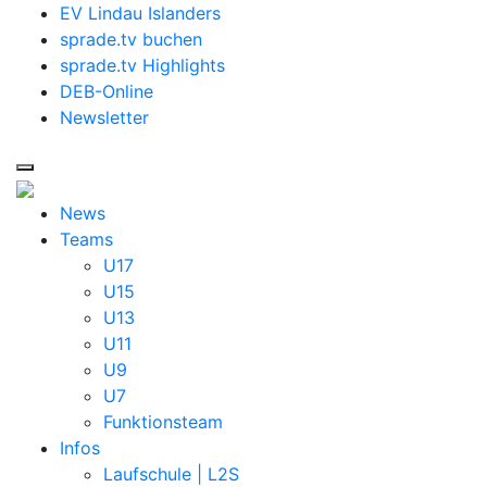
EV Lindau Islanders
sprade.tv buchen
sprade.tv Highlights
DEB-Online
Newsletter
News
Teams
U17
U15
U13
U11
U9
U7
Funktionsteam
Infos
Laufschule | L2S