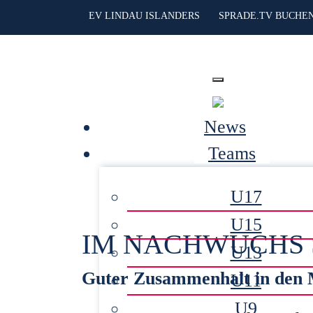
EV LINDAU ISLANDERS
SPRADE.TV BUCHE
News
Teams
U17
U15
IM NACHWUCHS 
U13
Guter Zusammenhalt in den M
U11
U9