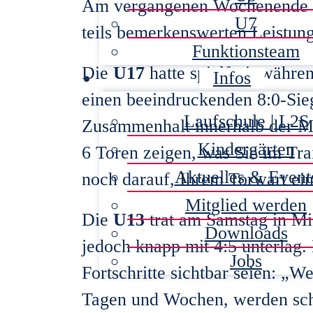
Am vergangenen Wochenende sp
U7
teils bemerkenswerten Leistun
Funktionsteam
Die
U17
hatte spielfrei, währ
Infos
einen beeindruckenden 8:0-Sieg
Laufschule | L2S
Zusammenhalt innerhalb der Man
Kindergärten
6 Toren zeigen, was Sie im Tra
Aktuelles & Event
noch darauf, Ihrem Torwart ei
Mitglied werden
Die
U13
trat am Samstag in Mie
Downloads
jedoch knapp mit 4:5 unterlag.
Jobs
Fortschritte sichtbar seien: „W
Tagen und Wochen, werden sch