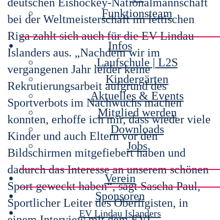
deutschen Eishockey-Nationalmannschaft
Funktionsteam
bei der Weltmeisterschaft im lettischen
Riga zahlt sich auch für die EV Lindau
Infos
Islanders aus. „Nachdem wir im
Laufschule | L2S
vergangenen Jahr leider keine
Kindergärten
Rekrutierungsarbeit aufgrund des
Aktuelles & Events
Sportverbots im Nachwuchs machen
Mitglied werden
konnten, erhoffe ich mir, dass wieder viele
Downloads
Kinder und auch Eltern vor den
Jobs
Bildschirmen mitgefiebert haben und
dadurch das Interesse an unserem schönen
Verein
Sport geweckt haben“, sagt Sascha Paul,
Sponsoren
Sportlicher Leiter des Oberligisten, in
EV Lindau Islanders
einem Interview mit dem EVL-