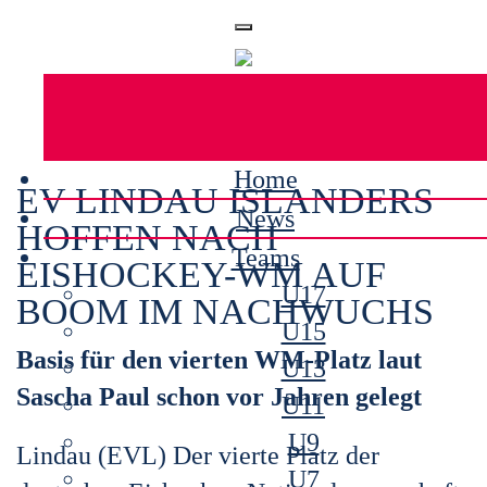
Home
EV LINDAU ISLANDERS
News
HOFFEN NACH
Teams
EISHOCKEY-WM AUF
U17
BOOM IM NACHWUCHS
U15
Basis für den vierten WM-Platz laut
U13
Sascha Paul schon vor Jahren gelegt
U11
U9
Lindau (EVL) Der vierte Platz der
U7