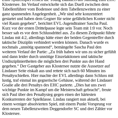
Klostersee. Im Verlauf entwickelte sich das Duell zwischen dem
Tabellenführer vom Bodensee und dem Tabellenzweiten zu einer
ganz spannenden Angelegenheit. „Wir sind sehr konzentriert
gestartet und haben dem Gegner für seine gefährlichen Konter nicht
viel Raum gegeben“, berichtet EVL-Jugendtrainer Sascha Paul.
Kurz vor der ersten Drittelpause legte sein Team mit 1:0 vor. Noch
besser sah es vor dem Schlussdrittel aus. Zu diesem Zeitpunkt führte
Lindau mit 4:2, allerdings hätte einer der beiden Gegentreffer durch
taktische Disziplin verhindert werden können. Danach wurde es
nochmals „unnötig spannend“, bemängelte Sascha Paul den
weiteren Verlauf der Partie: „Zu früh haben wir uns zu sicher gefühlt
und dann leider durch unnötige Einzelaktionen und taktische
Undiszipliniertheiten die möglichen drei Punkte aus der Hand
gegeben.“ Der Gastgeber aus Klostersee nutzte die Aussetzer auf
Lindauer Seite eiskalt aus und rettete sich nach 60 Minuten ins
Penaltyschießen. Hier machte der EVL allerdings dann Schluss mit
lustig, traf einmal ins gegnerische Gehäuse, während der Lindauer
Goalie alle drei Penaltys des EHC parierte. „Dies hat uns zwei
wichtige Punkte im Kampf um die Meisterschaft gebracht“, freute
sich Paul über den Penaltysieg gegen einen der härtesten
Konkurrenten der Spielklasse. Lindau rangiert nun aktuell, bei
einem weniger absolvierten Spiel, mit einem Punkt Vorsprung vor
dem neuen Tabellenzweiten Deggendorfer SC und drei Zähler vor
Klostersee.