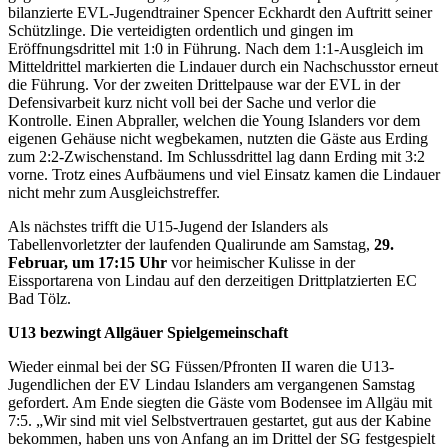
bilanzierte EVL-Jugendtrainer Spencer Eckhardt den Auftritt seiner
Schützlinge. Die verteidigten ordentlich und gingen im
Eröffnungsdrittel mit 1:0 in Führung. Nach dem 1:1-Ausgleich im
Mitteldrittel markierten die Lindauer durch ein Nachschusstor erneut
die Führung. Vor der zweiten Drittelpause war der EVL in der
Defensivarbeit kurz nicht voll bei der Sache und verlor die
Kontrolle. Einen Abpraller, welchen die Young Islanders vor dem
eigenen Gehäuse nicht wegbekamen, nutzten die Gäste aus Erding
zum 2:2-Zwischenstand. Im Schlussdrittel lag dann Erding mit 3:2
vorne. Trotz eines Aufbäumens und viel Einsatz kamen die Lindauer
nicht mehr zum Ausgleichstreffer.
Als nächstes trifft die U15-Jugend der Islanders als
Tabellenvorletzter der laufenden Qualirunde am Samstag,
29.
Februar, um 17:15 Uhr
vor heimischer Kulisse in der
Eissportarena von Lindau auf den derzeitigen Drittplatzierten EC
Bad Tölz.
U13 bezwingt Allgäuer Spielgemeinschaft
Wieder einmal bei der SG Füssen/Pfronten II waren die U13-
Jugendlichen der EV Lindau Islanders am vergangenen Samstag
gefordert. Am Ende siegten die Gäste vom Bodensee im Allgäu mit
7:5. „Wir sind mit viel Selbstvertrauen gestartet, gut aus der Kabine
bekommen, haben uns von Anfang an im Drittel der SG festgespielt