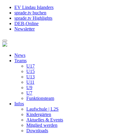
EV Lindau Islanders
sprade.tv buchen
sprade.tv Highlights
DEB-Online
Newsletter
News
Teams
U17
U15
U13
U11
U9
U7
Funktionsteam
Infos
Laufschule | L2S
Kindergärten
Aktuelles & Events
Mitglied werden
Downloads