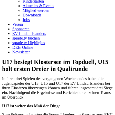
Kindergärten
Aktuelles & Events
Mitglied werden
Downloads
Jobs
Verein
Sponsoren
EV Lindau Islanders
sprade.tv buchen
sprade.tv Highlights
DEB-Online
Newsletter
U17 besiegt Klostersee im Topduell, U15
holt ersten Dreier in Qualirunde
In ihren drei Spielen des vergangenen Wochenendes haben die
Jugendspieler der U13, U15 und U17 der EV Lindau Islanders bei
ihren Einsätzen überzeugen können und fuhren insgesamt drei Siege
ein. Nachfolgend die Ergebnisse und Berichte der einzelnen Teams
im Überblick:
U17 ist weiter das Maß der Dinge
Zum Spitzenspiel reisten die Young Islanders am Samstag zum EHC