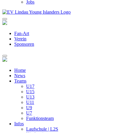
Jobs
Fan-Art
Verein
Sponsoren
Home
News
Teams
U17
U15
U13
U11
U9
U7
Funktionsteam
Infos
Laufschule | L2S