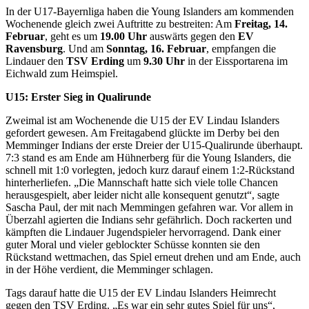
In der U17-Bayernliga haben die Young Islanders am kommenden
Wochenende gleich zwei Auftritte zu bestreiten: Am
Freitag, 14.
Februar
, geht es um
19.00 Uhr
auswärts gegen den
EV
Ravensburg
. Und am
Sonntag, 16. Februar
, empfangen die
Lindauer den
TSV Erding
um
9.30 Uhr
in der Eissportarena im
Eichwald zum Heimspiel.
U15: Erster Sieg in Qualirunde
Zweimal ist am Wochenende die U15 der EV Lindau Islanders
gefordert gewesen. Am Freitagabend glückte im Derby bei den
Memminger Indians der erste Dreier der U15-Qualirunde überhaupt.
7:3 stand es am Ende am Hühnerberg für die Young Islanders, die
schnell mit 1:0 vorlegten, jedoch kurz darauf einem 1:2-Rückstand
hinterherliefen. „Die Mannschaft hatte sich viele tolle Chancen
herausgespielt, aber leider nicht alle konsequent genutzt“, sagte
Sascha Paul, der mit nach Memmingen gefahren war. Vor allem in
Überzahl agierten die Indians sehr gefährlich. Doch rackerten und
kämpften die Lindauer Jugendspieler hervorragend. Dank einer
guter Moral und vieler geblockter Schüsse konnten sie den
Rückstand wettmachen, das Spiel erneut drehen und am Ende, auch
in der Höhe verdient, die Memminger schlagen.
Tags darauf hatte die U15 der EV Lindau Islanders Heimrecht
gegen den TSV Erding. „Es war ein sehr gutes Spiel für uns“,