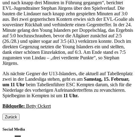
und nach knapp drei Minuten in Führung gegangen“, berichtet
EVL-Jugendtrainer Stephan Jürgens über den Spielverlauf. Die
bauten die Lindauer nach knapp zehn gespielten Minuten auf 3:0
aus. Bei zwei gegnerischen Kontern erwies sich der EVL-Goalie als
souveräner Rückhalt und verhinderte einen Gegentreffer. In der 24.
Minute gelang den Young Islanders per Doppelschlag, das Ergebnis
auf 5:0 hochzuschrauben, bevor die Allgäuer zunächst auf 2:5
(26./28.) und später sogar auf 3:5 (43.) verkürzen konnte. Doch im
direkten Gegenzug netzten die Young Islanders ein und stellten,
dank einer schönen Einzelaktion, auf 6:3. Am Ende stand es 7:5
zugunsten von Lindau – „drei verdiente Punkte“, so Stephan
Jürgens.
Als nächste Gegner der U13-Islanders, die aktuell auf Tabellenplatz
zwei in der Landesliga stehen, geht es am
Samstag, 15. Februar,
um 11 Uhr
beim Tabellenführer ESC Kempten darum, sich für die
Niederlage des vorherigen Aufeinandertreffens zu revanchieren.
Spielbeginn in Kempten ist um
11 Uhr.
Bildquelle:
Betty Ockert
Zurück
Social Media