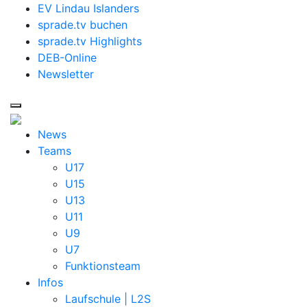
EV Lindau Islanders
sprade.tv buchen
sprade.tv Highlights
DEB-Online
Newsletter
News
Teams
U17
U15
U13
U11
U9
U7
Funktionsteam
Infos
Laufschule | L2S