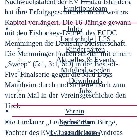
Nachwuchstalent der EV Lindau Islanders,
Funktionsteam
hat ihre Erfolgsgeschichte um ein weiters
Kapitel verlängert. Die 16-Jährige gewann
Infos
mit den Eishockey-Damen des ECDC
Laufschule | L2S
Memmingen die Deutsche Meisterschaft.
Kindergärten
Die Memminger Frauen setzten mit einem
Aktuelles & Events
„Sweep“ (5:1, 3:1, 6:0) in der Best-of-
Mitglied werden
Five-Finalserie gegen die Mad Dogs
Downloads
Mannheim durch und sicherten sich zum
Jobs
vierten Mal in der Vereinsgeschichte den
Titel.
Verein
Die Lindauer „Leihgabe“ Kim Bürge,
Sponsoren
Tochter des EVL-Jugendleiters Andreas
EV Lindau Islanders