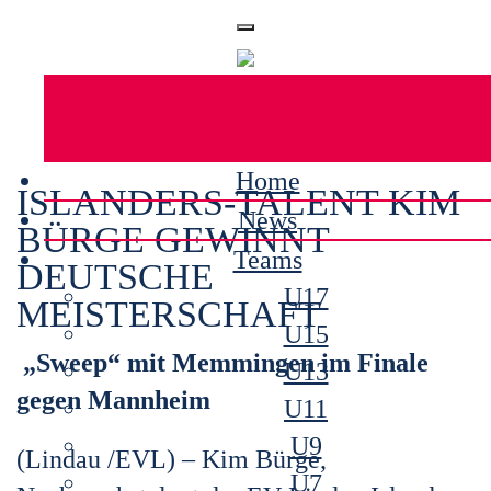
Home
ISLANDERS-TALENT KIM
News
BÜRGE GEWINNT
Teams
DEUTSCHE
U17
MEISTERSCHAFT
U15
„Sweep“ mit Memmingen im Finale
U13
gegen Mannheim
U11
U9
(Lindau /EVL) – Kim Bürge,
U7