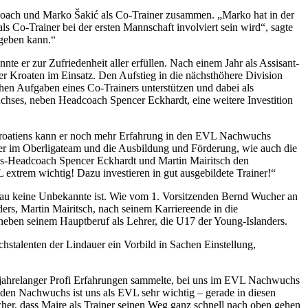
adcoach und Marko Šakić als Co-Trainer zusammen. „Marko hat in der
ls Co-Trainer bei der ersten Mannschaft involviert sein wird“, sagte
rgeben kann.“
te er zur Zufriedenheit aller erfüllen. Nach einem Jahr als Assisant-
r Kroaten im Einsatz. Den Aufstieg in die nächsthöhere Division
hen Aufgaben eines Co-Trainers unterstützen und dabei als
chses, neben Headcoach Spencer Eckhardt, eine weitere Investition
er Kroatiens kann er noch mehr Erfahrung in den EVL Nachwuchs
ler im Oberligateam und die Ausbildung und Förderung, wie auch die
chs-Headcoach Spencer Eckhardt und Martin Mairitsch den
extrem wichtig! Dazu investieren in gut ausgebildete Trainer!“
dau keine Unbekannte ist. Wie vom 1. Vorsitzenden Bernd Wucher an
ders, Martin Mairitsch, nach seinem Karriereende in die
eben seinem Hauptberuf als Lehrer, die U17 der Young-Islanders.
hstalenten der Lindauer ein Vorbild in Sachen Einstellung,
nd jahrelanger Profi Erfahrungen sammelte, bei uns im EVL Nachwuchs
den Nachwuchs ist uns als EVL sehr wichtig – gerade in diesen
cher, dass Maire als Trainer seinen Weg ganz schnell nach oben gehen