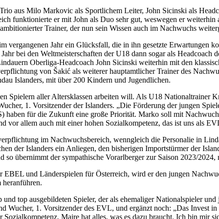
e Trio aus Milo Markovic als Sportlichem Leiter, John Sicinski als He
ich funktionierte er mit John als Duo sehr gut, weswegen er weiterhin a
in ambitionierter Trainer, der nun sein Wissen auch im Nachwuchs weite
 vergangenen Jahr ein Glücksfall, die in ihn gesetzte Erwartungen konn
Jahr bei den Weltmeisterschaften der U18 dann sogar als Headcoach de
Lindauern Oberliga-Headcoach John Sicinski weiterhin mit den klassisc
rpflichtung von Šakić als weiterer hauptamtlicher Trainer des Nachwu
dau Islanders, mit über 200 Kindern und Jugendlichen.
ngen Spielern aller Altersklassen arbeiten will. Als U18 Nationaltrain
ucher, 1. Vorsitzender der Islanders. „Die Förderung der jungen Spie
S) haben für die Zukunft eine große Priorität. Marko soll mit Nachwu
 vor allem auch mit einer hohen Sozialkompetenz, das ist uns als EVL 
verpflichtung im Nachwuchsbereich, wenngleich die Personalie in Lin
hen der Islanders ein Anliegen, den bisherigen Importstürmer der Islan
 so übernimmt der sympathische Vorarlberger zur Saison 2023/2024, n
 der EBEL und Länderspielen für Österreich, wird er den jungen Nachwuc
m heranführen.
p und top ausgebildeten Spieler, der als ehemaliger Nationalspieler u
 Wucher, 1. Vorsitzender des EVL, und ergänzt noch: „Das Invest in 
Sozialkompetenz. Maire hat alles, was es dazu braucht. Ich bin mir si