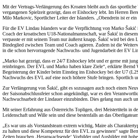
Mit der Vertrags-Verlängerung des Kroaten bleibt auch das sportlich
vergangenen Spielzeit gezeigt, dass er Eishockey lebt. Im Herren Bere
Milo Markovic, Sportlicher Leiter der Islanders. „Obendrein ist er e
Für die EV Lindau Islanders war die Verpflichtung von Marko Šakić im
Coach der kroatischen U18-Nationalmannschaft, war Šakić in diesem 
verpasste er mit seinem Team nur äußerst knapp. Šakić wird bei den 
Bindeglied zwischen Team und Coach agieren. Zudem ist die Weiterve
in die schon hervorragende Nachwuchs- und Jugendarbeit der EV Lin
„Marko hat gezeigt, dass er 24/7 Eishockey lebt und er gerne mit ju
reinbringen. Der EVL und Marko haben klare Ziele“, erklärte Bernd W
Begeisterung der Kinder beim Einstieg ins Eishockey bei der U7 (L2
Nachwuchs des EVL auf eine noch höhere Stufe bringen. Sportlich und
Zur Verlängerung von Šakić, gibt es sozusagen auch noch einen Neu
der Saisonabschlussfeier schon angekündigt, war es den Verantwortlic
Nachwuchsarbeit der Lindauer einzubinden. Dies gelang nun auch und
Mit seiner Erfahrung aus Österreichs Topligen, drei Meistertiteln in
Leidenschaft und Wille sein und diese bestenfalls an das Oberligatea
„Es war uns als Vorstandsteam extrem wichtig, Maire als Charakterty
zu halten und diese Kompetenz für den EVL zu gewinnen“ sagte Bernd
Zeiten brauchen ‚Heranwachsende‘ Vorbilder und Ausbilder mit hoher 