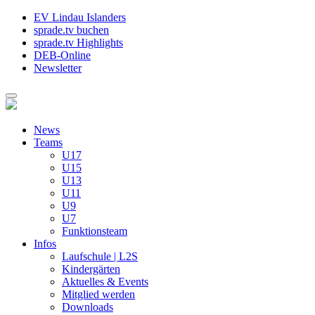
EV Lindau Islanders
sprade.tv buchen
sprade.tv Highlights
DEB-Online
Newsletter
News
Teams
U17
U15
U13
U11
U9
U7
Funktionsteam
Infos
Laufschule | L2S
Kindergärten
Aktuelles & Events
Mitglied werden
Downloads