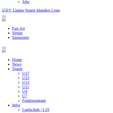
Jobs
Fan-Art
Verein
Sponsoren
Home
News
Teams
U17
U15
U13
U11
U9
U7
Funktionsteam
Infos
Laufschule | L2S