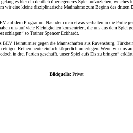
elang es hier ein deutlich überlegeneres Spiel aufzuziehen, welches in
 wir eine kleine disziplinarische Maßnahme zum Beginn des dritten Dr
EV auf dem Programm. Nachdem man etwas verhalten in die Partie gesta
 haben uns auf viele Kleinigkeiten konzentriert, die uns aus dem Spie
lbst schlagen“ so Trainer Spencer Eckhardt.
 BEV Heimturnier gegen die Mannschaften aus Ravensburg, Türkheim u
 einigen Reihen heute einfach körperlich unterlegen. Wenn wir uns auf
doch in drei Partien geschafft, unser Spiel aufs Eis zu bringen“ erklär
Bildquelle:
Privat