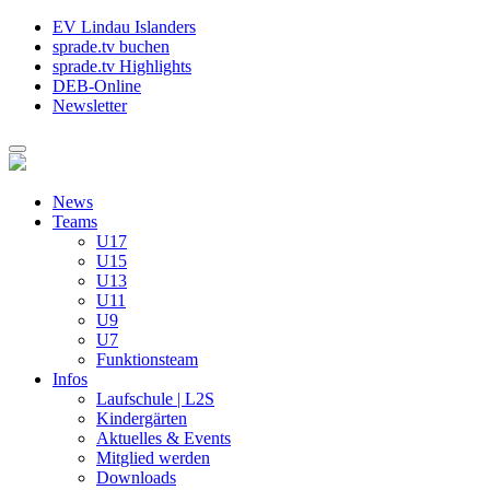
EV Lindau Islanders
sprade.tv buchen
sprade.tv Highlights
DEB-Online
Newsletter
News
Teams
U17
U15
U13
U11
U9
U7
Funktionsteam
Infos
Laufschule | L2S
Kindergärten
Aktuelles & Events
Mitglied werden
Downloads