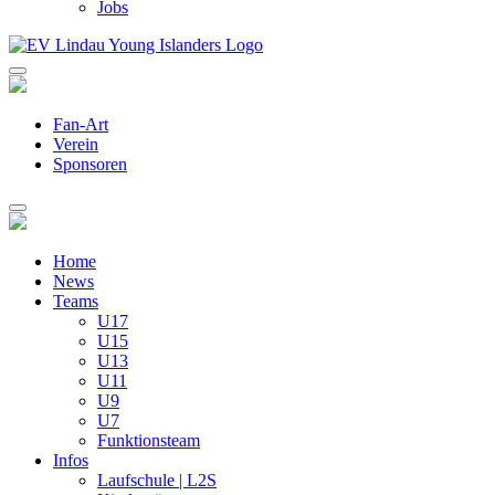
Jobs
Fan-Art
Verein
Sponsoren
Home
News
Teams
U17
U15
U13
U11
U9
U7
Funktionsteam
Infos
Laufschule | L2S