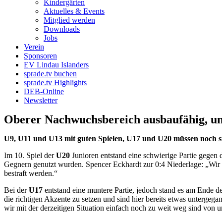
Kindergärten
Aktuelles & Events
Mitglied werden
Downloads
Jobs
Verein
Sponsoren
EV Lindau Islanders
sprade.tv buchen
sprade.tv Highlights
DEB-Online
Newsletter
Oberer Nachwuchsbereich ausbaufähig, unt
U9, U11 und U13 mit guten Spielen, U17 und U20 müssen noch s
Im 10. Spiel der
U20
Junioren entstand eine schwierige Partie gegen
Gegnern genutzt wurden. Spencer Eckhardt zur 0:4 Niederlage: „Wir sin
bestraft werden.“
Bei der
U17
entstand eine muntere Partie, jedoch stand es am Ende der
die richtigen Akzente zu setzen und sind hier bereits etwas untergeg
wir mit der derzeitigen Situation einfach noch zu weit weg sind von 