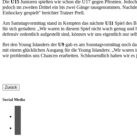
Die
U15
Junioren spielten wie schon die U17 gegen Pfronten. Jedoch g
jedoch im zweiten Drittel ein bis zwei Gänge rausgenommen. Nachdem
Eishockey gespielt“ berichtet Trainer Prell.
Am Samstagvormittag stand in Kempten das nächste
U11
Spiel des B
für sich gestalten: „Wir waren in diesem Spiel nicht wach genug und
defensiv ordentlich aufgestellt sind, können wir uns eigentlich nur se
Bei den Young Islanders der
U9
gab es am Sonntagvormittag noch das
mit einem glücklichen Ausgang für die Young Islanders: „Wir waren in
wir problemlos uns Chancen erarbeiten. Schlussendlich haben wir es je
Zurück
Social Media