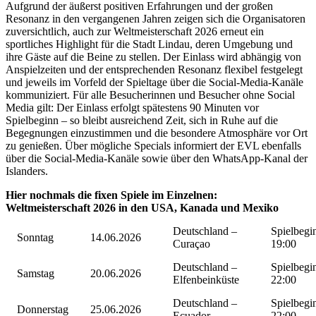
Aufgrund der äußerst positiven Erfahrungen und der großen
Resonanz in den vergangenen Jahren zeigen sich die Organisatoren
zuversichtlich, auch zur Weltmeisterschaft 2026 erneut ein
sportliches Highlight für die Stadt Lindau, deren Umgebung und
ihre Gäste auf die Beine zu stellen. Der Einlass wird abhängig von
Anspielzeiten und der entsprechenden Resonanz flexibel festgelegt
und jeweils im Vorfeld der Spieltage über die Social-Media-Kanäle
kommuniziert. Für alle Besucherinnen und Besucher ohne Social
Media gilt: Der Einlass erfolgt spätestens 90 Minuten vor
Spielbeginn – so bleibt ausreichend Zeit, sich in Ruhe auf die
Begegnungen einzustimmen und die besondere Atmosphäre vor Ort
zu genießen. Über mögliche Specials informiert der EVL ebenfalls
über die Social-Media-Kanäle sowie über den WhatsApp-Kanal der
Islanders.
Hier nochmals die fixen Spiele im Einzelnen:
Weltmeisterschaft 2026 in den USA, Kanada und Mexiko
Deutschland –
Spielbegi
Sonntag
14.06.2026
Curaçao
19:00
Deutschland –
Spielbegi
Samstag
20.06.2026
Elfenbeinküste
22:00
Deutschland –
Spielbegi
Donnerstag
25.06.2026
Ecuador
22:00