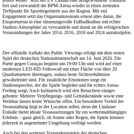
jedem Wetter“ setzt der EV Lindau eine liebgewonnene Tradition
fort und verwandelt die BPM-Arena wieder in einen zentralen
Treffpunkt für Sportbegeisterte aus der Region. Mit viel
Engagement setzt das Organisationsteam erneut alles daran, die
Eissportarena in eine stimmungsvolle Fußballkulisse mit echter
Stadion-Atmosphäre zu verwandeln und damit an die erfolgreichen
Veranstaltungen der Jahre 2014, 2016, 2018 und 2024 anzuknüpfen.
Der offizielle Auftakt des Public Viewings erfolgt mit dem ersten
Spiel der deutschen Nationalmannschaft am 14. Juni 2026. Die
Partie gegen Curaçao beginnt um 19:00 Uhr und wird auf einer
modernen LED-HD-Videowall mit einer Fläche von über 20
Quadratmetern übertragen, sodass beste Sichtverhältnisse
gewährleistet sind. Für zusätzliche Emotionen sorgt ein
Stadionsprecher, der die Spiele begleitet und für echtes Arena-
Feeling sorgt. Auch kulinarisch wird den Besuchern einiges
geboten: Mehrere Verpflegungs- und Getränkestände sowie eine
Weinbar lassen keine Wünsche offen. Ein besonderer Vorteil der
Veranstaltung liegt in der Location selbst, denn die Lindauer
Eishalle bietet ideale Voraussetzungen für ein wetterunabhängiges
Erlebnis – ganz gleich, ob Sonne oder Regen, die Spiele können
jederzeit in angenehmer Umgebung verfolgt werden.
Auch bei den weiteren Vorrundenspielen der deutschen