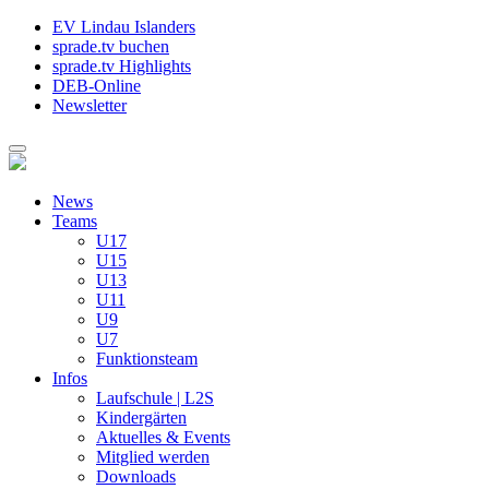
EV Lindau Islanders
sprade.tv buchen
sprade.tv Highlights
DEB-Online
Newsletter
News
Teams
U17
U15
U13
U11
U9
U7
Funktionsteam
Infos
Laufschule | L2S
Kindergärten
Aktuelles & Events
Mitglied werden
Downloads