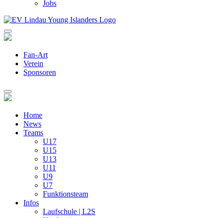
Jobs
Fan-Art
Verein
Sponsoren
Home
News
Teams
U17
U15
U13
U11
U9
U7
Funktionsteam
Infos
Laufschule | L2S