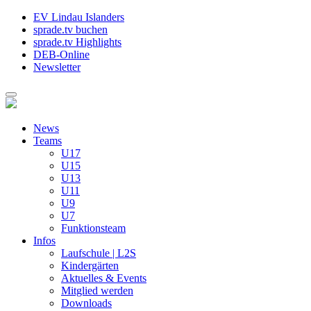
EV Lindau Islanders
sprade.tv buchen
sprade.tv Highlights
DEB-Online
Newsletter
News
Teams
U17
U15
U13
U11
U9
U7
Funktionsteam
Infos
Laufschule | L2S
Kindergärten
Aktuelles & Events
Mitglied werden
Downloads