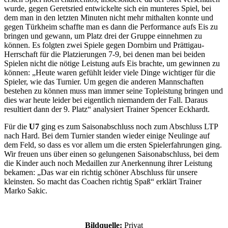
wurde, gegen Geretsried entwickelte sich ein munteres Spiel, bei
dem man in den letzten Minuten nicht mehr mithalten konnte und
gegen Türkheim schaffte man es dann die Performance aufs Eis zu
bringen und gewann, um Platz drei der Gruppe einnehmen zu
können. Es folgten zwei Spiele gegen Dornbirn und Prättigau-
Herrschaft für die Platzierungen 7-9, bei denen man bei beiden
Spielen nicht die nötige Leistung aufs Eis brachte, um gewinnen zu
können: „Heute waren gefühlt leider viele Dinge wichtiger für die
Spieler, wie das Turnier. Um gegen die anderen Mannschaften
bestehen zu können muss man immer seine Topleistung bringen und
dies war heute leider bei eigentlich niemandem der Fall. Daraus
resultiert dann der 9. Platz“ analysiert Trainer Spencer Eckhardt.
Für die
U7
ging es zum Saisonabschluss noch zum Abschluss LTP
nach Hard. Bei dem Turnier standen wieder einige Neulinge auf
dem Feld, so dass es vor allem um die ersten Spielerfahrungen ging.
Wir freuen uns über einen so gelungenen Saisonabschluss, bei dem
die Kinder auch noch Medaillen zur Anerkennung ihrer Leistung
bekamen: „Das war ein richtig schöner Abschluss für unsere
kleinsten. So macht das Coachen richtig Spaß“ erklärt Trainer
Marko Sakic.
Bildquelle:
Privat