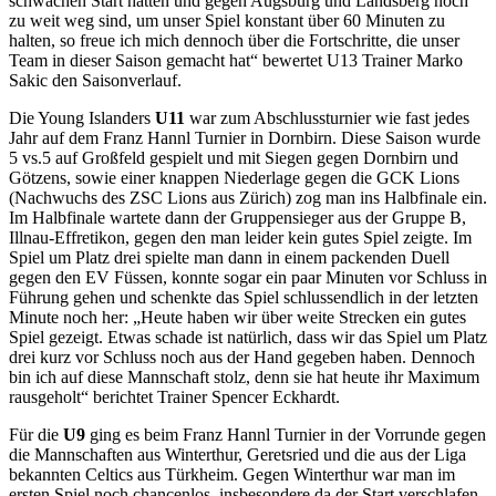
schwachen Start hatten und gegen Augsburg und Landsberg noch
zu weit weg sind, um unser Spiel konstant über 60 Minuten zu
halten, so freue ich mich dennoch über die Fortschritte, die unser
Team in dieser Saison gemacht hat“ bewertet U13 Trainer Marko
Sakic den Saisonverlauf.
Die Young Islanders
U11
war zum Abschlussturnier wie fast jedes
Jahr auf dem Franz Hannl Turnier in Dornbirn. Diese Saison wurde
5 vs.5 auf Großfeld gespielt und mit Siegen gegen Dornbirn und
Götzens, sowie einer knappen Niederlage gegen die GCK Lions
(Nachwuchs des ZSC Lions aus Zürich) zog man ins Halbfinale ein.
Im Halbfinale wartete dann der Gruppensieger aus der Gruppe B,
Illnau-Effretikon, gegen den man leider kein gutes Spiel zeigte. Im
Spiel um Platz drei spielte man dann in einem packenden Duell
gegen den EV Füssen, konnte sogar ein paar Minuten vor Schluss in
Führung gehen und schenkte das Spiel schlussendlich in der letzten
Minute noch her: „Heute haben wir über weite Strecken ein gutes
Spiel gezeigt. Etwas schade ist natürlich, dass wir das Spiel um Platz
drei kurz vor Schluss noch aus der Hand gegeben haben. Dennoch
bin ich auf diese Mannschaft stolz, denn sie hat heute ihr Maximum
rausgeholt“ berichtet Trainer Spencer Eckhardt.
Für die
U9
ging es beim Franz Hannl Turnier in der Vorrunde gegen
die Mannschaften aus Winterthur, Geretsried und die aus der Liga
bekannten Celtics aus Türkheim. Gegen Winterthur war man im
ersten Spiel noch chancenlos, insbesondere da der Start verschlafen