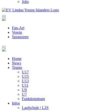
Jobs
Fan-Art
Verein
Sponsoren
Home
News
Teams
U17
U15
U13
U11
U9
U7
Funktionsteam
Infos
Laufschule | L2S