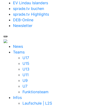
EV Lindau Islanders
sprade.tv buchen
sprade.tv Highlights
DEB-Online
Newsletter
News
Teams
U17
U15
U13
U11
U9
U7
Funktionsteam
Infos
Laufschule | L2S