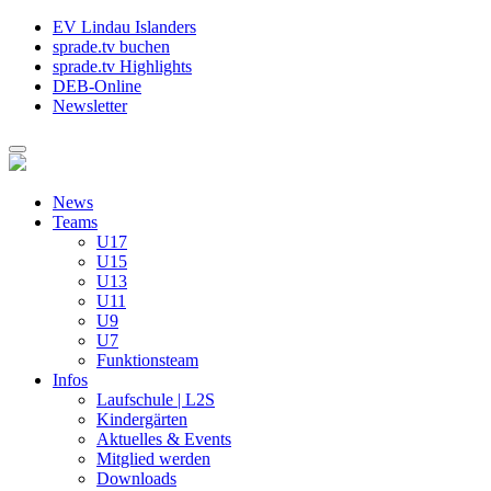
EV Lindau Islanders
sprade.tv buchen
sprade.tv Highlights
DEB-Online
Newsletter
News
Teams
U17
U15
U13
U11
U9
U7
Funktionsteam
Infos
Laufschule | L2S
Kindergärten
Aktuelles & Events
Mitglied werden
Downloads