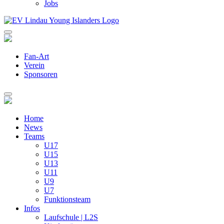
Jobs
Fan-Art
Verein
Sponsoren
Home
News
Teams
U17
U15
U13
U11
U9
U7
Funktionsteam
Infos
Laufschule | L2S