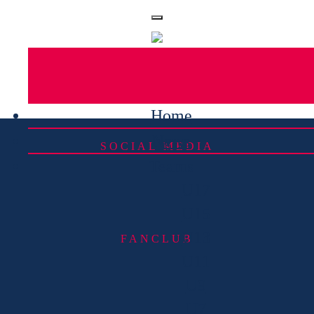
Home
News
SOCIAL MEDIA
Teams
U17
U15
U13
FANCLUB
U11
U9
U7