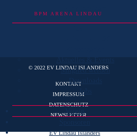
Funktionsteam
BPM ARENA LINDAU
Infos
Laufschule | L2S
Kindergärten
Aktuelles & Events
© 2022 EV LINDAU ISLANDERS
Mitglied werden
Downloads
KONTAKT
Jobs
IMPRESSUM
DATENSCHUTZ
Verein
NEWSLETTER
Sponsoren
EV Lindau Islanders