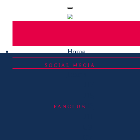
Home
News
SOCIAL MEDIA
Teams
U17
U15
U13
FANCLUB
U11
U9
U7