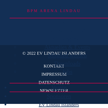
Funktionsteam
BPM ARENA LINDAU
Infos
Laufschule | L2S
Kindergärten
Aktuelles & Events
© 2022 EV LINDAU ISLANDERS
Mitglied werden
Downloads
KONTAKT
Jobs
IMPRESSUM
DATENSCHUTZ
Verein
NEWSLETTER
Sponsoren
EV Lindau Islanders