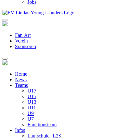
Jobs
Fan-Art
Verein
Sponsoren
Home
News
Teams
U17
U15
U13
U11
U9
U7
Funktionsteam
Infos
Laufschule | L2S