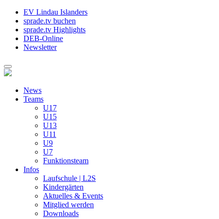
EV Lindau Islanders
sprade.tv buchen
sprade.tv Highlights
DEB-Online
Newsletter
News
Teams
U17
U15
U13
U11
U9
U7
Funktionsteam
Infos
Laufschule | L2S
Kindergärten
Aktuelles & Events
Mitglied werden
Downloads