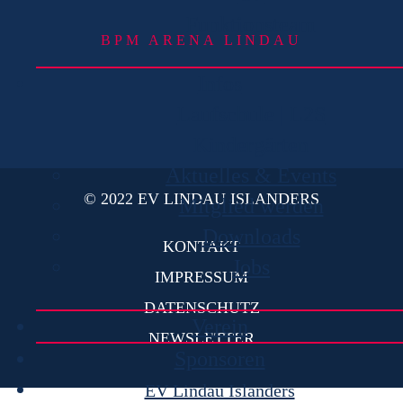
Funktionsteam
BPM ARENA LINDAU
Infos
Laufschule | L2S
Kindergärten
Aktuelles & Events
© 2022 EV LINDAU ISLANDERS
Mitglied werden
Downloads
KONTAKT
Jobs
IMPRESSUM
DATENSCHUTZ
Verein
NEWSLETTER
Sponsoren
EV Lindau Islanders