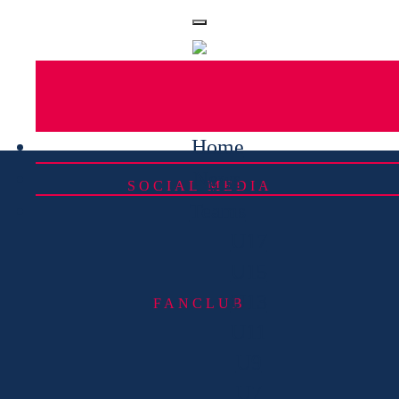
Home
News
SOCIAL MEDIA
Teams
U17
U15
U13
FANCLUB
U11
U9
U7