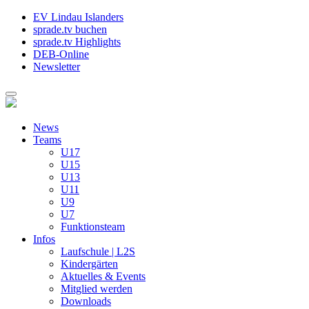
EV Lindau Islanders
sprade.tv buchen
sprade.tv Highlights
DEB-Online
Newsletter
News
Teams
U17
U15
U13
U11
U9
U7
Funktionsteam
Infos
Laufschule | L2S
Kindergärten
Aktuelles & Events
Mitglied werden
Downloads