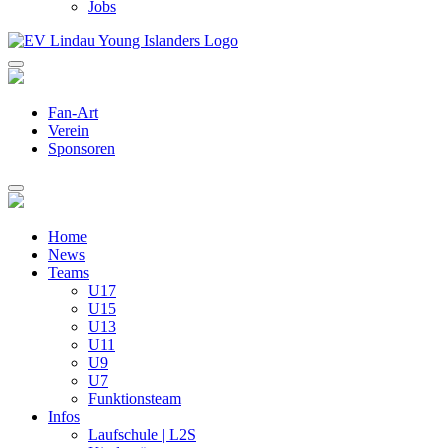
Jobs
Fan-Art
Verein
Sponsoren
Home
News
Teams
U17
U15
U13
U11
U9
U7
Funktionsteam
Infos
Laufschule | L2S