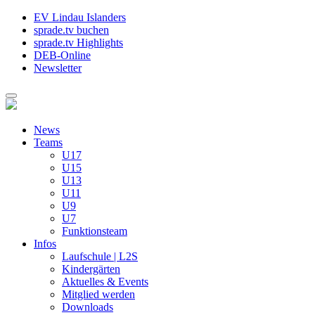
EV Lindau Islanders
sprade.tv buchen
sprade.tv Highlights
DEB-Online
Newsletter
News
Teams
U17
U15
U13
U11
U9
U7
Funktionsteam
Infos
Laufschule | L2S
Kindergärten
Aktuelles & Events
Mitglied werden
Downloads