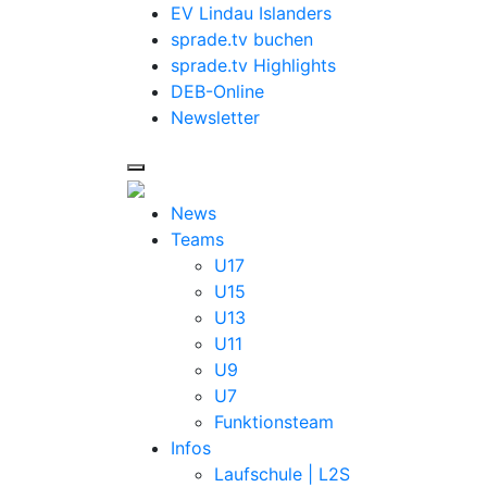
EV Lindau Islanders
sprade.tv buchen
sprade.tv Highlights
DEB-Online
Newsletter
News
Teams
U17
U15
U13
U11
U9
U7
Funktionsteam
Infos
Laufschule | L2S