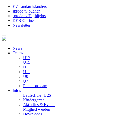
EV Lindau Islanders
sprade.tv buchen
sprade.tv Highlights
DEB-Online
Newsletter
News
Teams
U17
U15
U13
U11
U9
U7
Funktionsteam
Infos
Laufschule | L2S
Kindergärten
Aktuelles & Events
Mitglied werden
Downloads