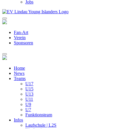
Jobs
Fan-Art
Verein
Sponsoren
Home
News
Teams
U17
U15
U13
U11
U9
U7
Funktionsteam
Infos
Laufschule | L2S