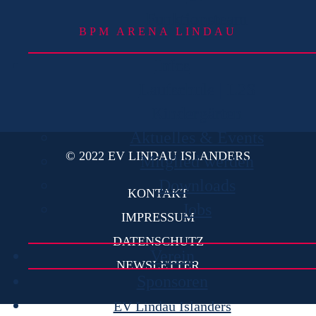
Funktionsteam
BPM ARENA LINDAU
Infos
Laufschule | L2S
Kindergärten
Aktuelles & Events
© 2022 EV LINDAU ISLANDERS
Mitglied werden
Downloads
KONTAKT
Jobs
IMPRESSUM
DATENSCHUTZ
Verein
NEWSLETTER
Sponsoren
EV Lindau Islanders