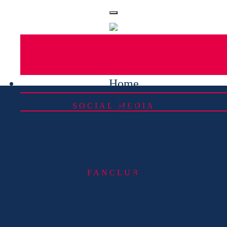
Home
News
SOCIAL MEDIA
Teams
U17
U15
U13
FANCLUB
U11
U9
U7