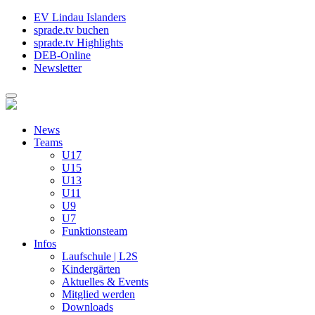
EV Lindau Islanders
sprade.tv buchen
sprade.tv Highlights
DEB-Online
Newsletter
News
Teams
U17
U15
U13
U11
U9
U7
Funktionsteam
Infos
Laufschule | L2S
Kindergärten
Aktuelles & Events
Mitglied werden
Downloads