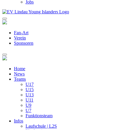
Jobs
Fan-Art
Verein
Sponsoren
Home
News
Teams
U17
U15
U13
U11
U9
U7
Funktionsteam
Infos
Laufschule | L2S