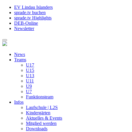
EV Lindau Islanders
sprade.tv buchen
sprade.tv Highlights
DEB-Online
Newsletter
News
Teams
U17
U15
U13
U11
U9
U7
Funktionsteam
Infos
Laufschule | L2S
Kindergärten
Aktuelles & Events
Mitglied werden
Downloads