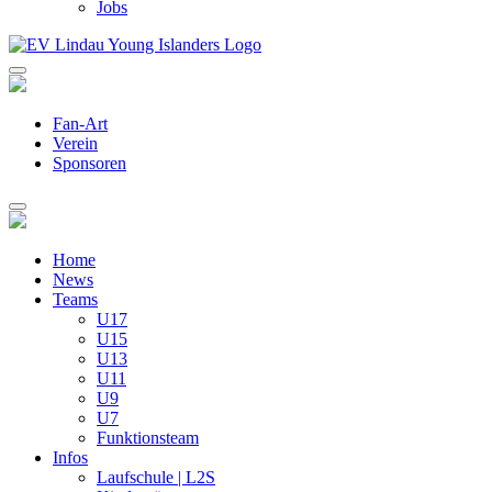
Jobs
Fan-Art
Verein
Sponsoren
Home
News
Teams
U17
U15
U13
U11
U9
U7
Funktionsteam
Infos
Laufschule | L2S