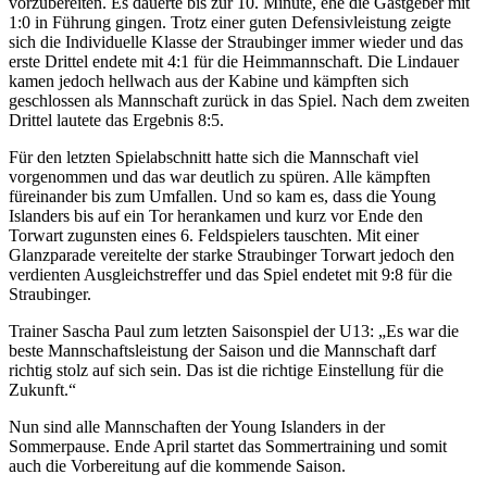
vorzubereiten. Es dauerte bis zur 10. Minute, ehe die Gastgeber mit
1:0 in Führung gingen. Trotz einer guten Defensivleistung zeigte
sich die Individuelle Klasse der Straubinger immer wieder und das
erste Drittel endete mit 4:1 für die Heimmannschaft. Die Lindauer
kamen jedoch hellwach aus der Kabine und kämpften sich
geschlossen als Mannschaft zurück in das Spiel. Nach dem zweiten
Drittel lautete das Ergebnis 8:5.
Für den letzten Spielabschnitt hatte sich die Mannschaft viel
vorgenommen und das war deutlich zu spüren. Alle kämpften
füreinander bis zum Umfallen. Und so kam es, dass die Young
Islanders bis auf ein Tor herankamen und kurz vor Ende den
Torwart zugunsten eines 6. Feldspielers tauschten. Mit einer
Glanzparade vereitelte der starke Straubinger Torwart jedoch den
verdienten Ausgleichstreffer und das Spiel endetet mit 9:8 für die
Straubinger.
Trainer Sascha Paul zum letzten Saisonspiel der U13: „Es war die
beste Mannschaftsleistung der Saison und die Mannschaft darf
richtig stolz auf sich sein. Das ist die richtige Einstellung für die
Zukunft.“
Nun sind alle Mannschaften der Young Islanders in der
Sommerpause. Ende April startet das Sommertraining und somit
auch die Vorbereitung auf die kommende Saison.