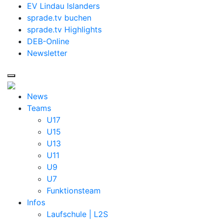
EV Lindau Islanders
sprade.tv buchen
sprade.tv Highlights
DEB-Online
Newsletter
News
Teams
U17
U15
U13
U11
U9
U7
Funktionsteam
Infos
Laufschule | L2S