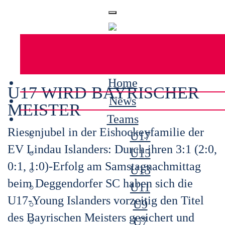
Home
U17 WIRD BAYRISCHER
News
MEISTER
Teams
Riesenjubel in der Eishockeyfamilie der
U17
EV Lindau Islanders: Durch ihren 3:1 (2:0,
U15
0:1, 1:0)-Erfolg am Samstagnachmittag
U13
beim Deggendorfer SC haben sich die
U11
U17-Young Islanders vorzeitig den Titel
U9
des Bayrischen Meisters gesichert und
U7