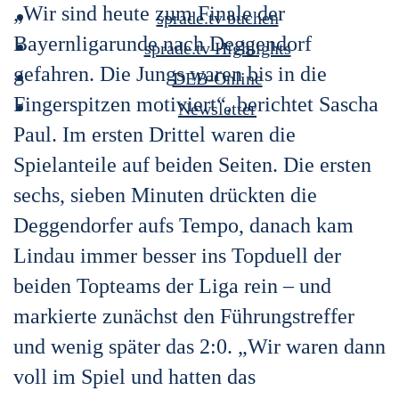
„Wir sind heute zum Finale der
sprade.tv buchen
Bayernligarunde nach Deggendorf
sprade.tv Highlights
gefahren. Die Jungs waren bis in die
DEB-Online
Fingerspitzen motiviert“, berichtet Sascha
Newsletter
Paul. Im ersten Drittel waren die
Spielanteile auf beiden Seiten. Die ersten
sechs, sieben Minuten drückten die
Deggendorfer aufs Tempo, danach kam
Lindau immer besser ins Topduell der
beiden Topteams der Liga rein – und
markierte zunächst den Führungstreffer
und wenig später das 2:0. „Wir waren dann
voll im Spiel und hatten das