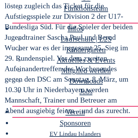
lösten zugleich das Ticket für die
Funktionsteam
Aufstiegsspiele zur Division 2 der U17-
Bundesliga Süd. Für die Spieler der beiden
Infos
Jugendtrainer Sascha Paul und Bernd
Laufschule | L2S
Wucher war es der insgesamt 25. Sieg im
Kindergärten
29. Rundenspiel. Vor dem zweiten
Aktuelles & Events
Aufeinandertreffen des Wochenendes
Mitglied werden
gegen den DSC am Sonntag, 8. März, um
Downloads
10.30 Uhr in Niederbayern werden
Jobs
Mannschaft, Trainer und Betreuer am
Abend ausgiebig feiern – und das zurecht.
Verein
Sponsoren
EV Lindau Islanders