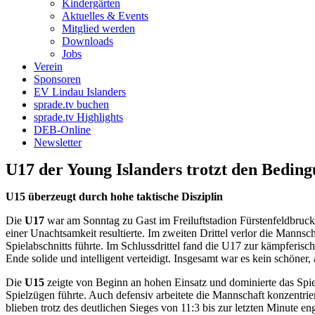
Kindergärten
Aktuelles & Events
Mitglied werden
Downloads
Jobs
Verein
Sponsoren
EV Lindau Islanders
sprade.tv buchen
sprade.tv Highlights
DEB-Online
Newsletter
U17 der Young Islanders trotzt den Bedin
U15 überzeugt durch hohe taktische Disziplin
Die
U17
war am Sonntag zu Gast im Freiluftstadion Fürstenfeldbruck.
einer Unachtsamkeit resultierte. Im zweiten Drittel verlor die Manns
Spielabschnitts führte. Im Schlussdrittel fand die U17 zur kämpferis
Ende solide und intelligent verteidigt. Insgesamt war es kein schöner,
Die
U15
zeigte von Beginn an hohen Einsatz und dominierte das Spi
Spielzügen führte. Auch defensiv arbeitete die Mannschaft konzentrie
blieben trotz des deutlichen Sieges von 11:3 bis zur letzten Minute eng