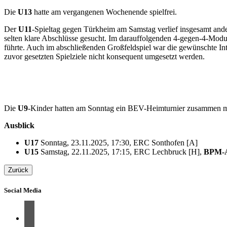
Die
U13
hatte am vergangenen Wochenende spielfrei.
Der
U11
-Spieltag gegen Türkheim am Samstag verlief insgesamt ande
selten klare Abschlüsse gesucht. Im darauffolgenden 4-gegen-4-Modus
führte. Auch im abschließenden Großfeldspiel war die gewünschte Inten
zuvor gesetzten Spielziele nicht konsequent umgesetzt werden.
Die
U9
-Kinder hatten am Sonntag ein BEV-Heimturnier zusammen mit
Ausblick
U17
Sonntag, 23.11.2025, 17:30, ERC Sonthofen [A]
U15
Samstag, 22.11.2025, 17:15, ERC Lechbruck [H],
BPM-A
Zurück
Social Media