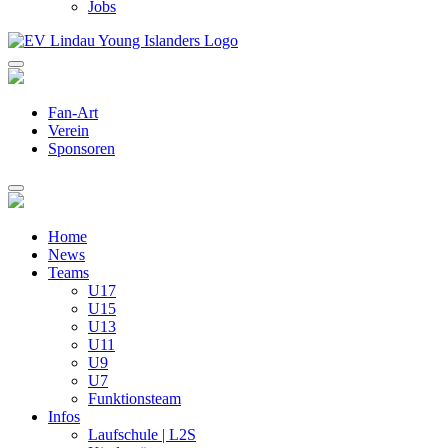
Jobs
Fan-Art
Verein
Sponsoren
Home
News
Teams
U17
U15
U13
U11
U9
U7
Funktionsteam
Infos
Laufschule | L2S