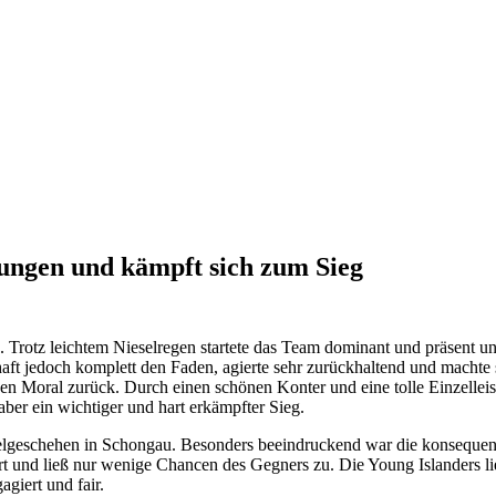
gungen und kämpft sich zum Sieg
 Trotz leichtem Nieselregen startete das Team dominant und präsent un
chaft jedoch komplett den Faden, agierte sehr zurückhaltend und machte
chen Moral zurück. Durch einen schönen Konter und eine tolle Einzellei
 aber ein wichtiger und hart erkämpfter Sieg.
elgeschehen in Schongau. Besonders beeindruckend war die konsequent
rt und ließ nur wenige Chancen des Gegners zu. Die Young Islanders li
agiert und fair.