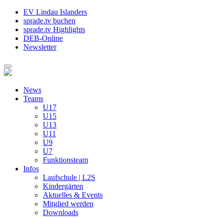
EV Lindau Islanders
sprade.tv buchen
sprade.tv Highlights
DEB-Online
Newsletter
News
Teams
U17
U15
U13
U11
U9
U7
Funktionsteam
Infos
Laufschule | L2S
Kindergärten
Aktuelles & Events
Mitglied werden
Downloads