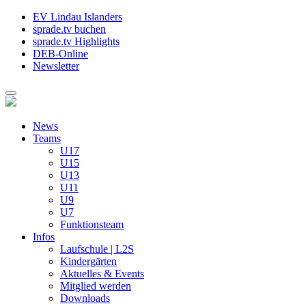
EV Lindau Islanders
sprade.tv buchen
sprade.tv Highlights
DEB-Online
Newsletter
News
Teams
U17
U15
U13
U11
U9
U7
Funktionsteam
Infos
Laufschule | L2S
Kindergärten
Aktuelles & Events
Mitglied werden
Downloads