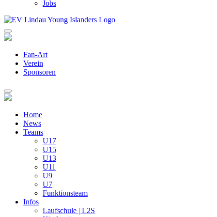
Jobs
Fan-Art
Verein
Sponsoren
Home
News
Teams
U17
U15
U13
U11
U9
U7
Funktionsteam
Infos
Laufschule | L2S