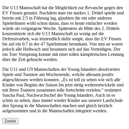
Die U13 Mannschaft hat die Möglichkeit zur Revanche gegen den
EV Füssen genutzt. Nachdem man ein starkes 1. Drittel spielte und
bereits mit 2:5 in Führung lag, glaubten die ein oder anderen
SpielerInnen wohl schon daran, dass es heute einfacher werden
würde als vergangene Woche. Spätestens ab Mitte des 2. Drittels
konzentrierte sich die U13 Mannschaft zu wenig auf die
Defensivarbeit, was letztendlich dafür sorgte, dass der EV Füssen
bis auf ein 6:7 in der 47 Spielminute herankam. Von nun an waren
jedoch alle Hellwach und besannen sich auf das Verteidigen. Der
ein Tore Vorsprung konnte mit einer tollen kämpferischen Leistung
über die Zeit gebracht werden.
Die U11 und U9 Mannschaften der Young Islanders absolvierten
Spiele und Turniere am Wochenende, welche allesamt positiv
abgeschlossen werden konnten. „Es ist toll zu sehen wie sich alle
Kinder von Beginn der Saison bis jetzt stetig weiterentwickeln und
mit Ihren Trainern zusammen tolle fortschritte erzielen,“ resümiert
Sascha Paul, Nachwuchschef der Young Islanders. Auch ist es
schön zu sehen, dass immer wieder Kinder aus unserer Laufschule
den Sprung in die Mannschaften machen und gleich herzlich
aufgenommen und in die Mannschaften integriert werden.
Zurück