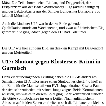
März. Die Teilnehmer, neben Lindau, sind Deggendorf, der
Erstplatzierte aus der Baden-Württemberg Liga (aktuell Stuttgart)
und der Letztplatzierte aus der Schüler Bundesliga Division 2 Süd
(aktuell München).
Auch die Lindauer U15 war in der zu Ende gehenden
Qualifikationsrunde am Wochenende, und zwar auf heimischem Eis,
gefordert. Sie ging jedoch gegen den EC Bad Tölz unter.
Die U17 wie hier auf dem Bild, im direkten Kampf mit Deggendorf
um den Meistertitel!
U17: Shutout gegen Klostersee, Krimi in
Garmisch
Dank einer überragenden Leistung haben die U17-Islanders am
Samstag beim EHC Klostersee einen Shutout gesichert. 4:0 hieß es
am Ende für die Mannschaft von EVL-Jugendtrainer Sascha Paul,
der sich sehr zufrieden mit seinen Jungs zeigte. Beide Kontrahenten
wussten, um was es in diesem Spiel ging. Sehr konzentriert starteten
die Gäste vom Bodensee ins erste Drittel. Nach anfänglichem
Abtasten auf beiden Seiten erarbeiteten sich die Lindauer ein kleines