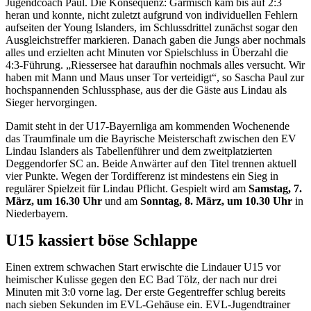
Jugendcoach Paul. Die Konsequenz: Garmisch kam bis auf 2:3
heran und konnte, nicht zuletzt aufgrund von individuellen Fehlern
aufseiten der Young Islanders, im Schlussdrittel zunächst sogar den
Ausgleichstreffer markieren. Danach gaben die Jungs aber nochmals
alles und erzielten acht Minuten vor Spielschluss in Überzahl die
4:3-Führung. „Riessersee hat daraufhin nochmals alles versucht. Wir
haben mit Mann und Maus unser Tor verteidigt“, so Sascha Paul zur
hochspannenden Schlussphase, aus der die Gäste aus Lindau als
Sieger hervorgingen.
Damit steht in der U17-Bayernliga am kommenden Wochenende
das Traumfinale um die Bayrische Meisterschaft zwischen den EV
Lindau Islanders als Tabellenführer und dem zweitplatzierten
Deggendorfer SC an. Beide Anwärter auf den Titel trennen aktuell
vier Punkte. Wegen der Tordifferenz ist mindestens ein Sieg in
regulärer Spielzeit für Lindau Pflicht. Gespielt wird am
Samstag, 7.
März, um 16.30 Uhr
und am
Sonntag, 8. März, um 10.30 Uhr
in
Niederbayern.
U15 kassiert böse Schlappe
Einen extrem schwachen Start erwischte die Lindauer U15 vor
heimischer Kulisse gegen den EC Bad Tölz, der nach nur drei
Minuten mit 3:0 vorne lag. Der erste Gegentreffer schlug bereits
nach sieben Sekunden im EVL-Gehäuse ein. EVL-Jugendtrainer