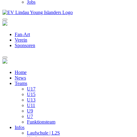
Jobs
Fan-Art
Verein
Sponsoren
Home
News
Teams
U17
U15
U13
U11
U9
U7
Funktionsteam
Infos
Laufschule | L2S