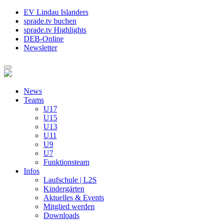
EV Lindau Islanders
sprade.tv buchen
sprade.tv Highlights
DEB-Online
Newsletter
News
Teams
U17
U15
U13
U11
U9
U7
Funktionsteam
Infos
Laufschule | L2S
Kindergärten
Aktuelles & Events
Mitglied werden
Downloads