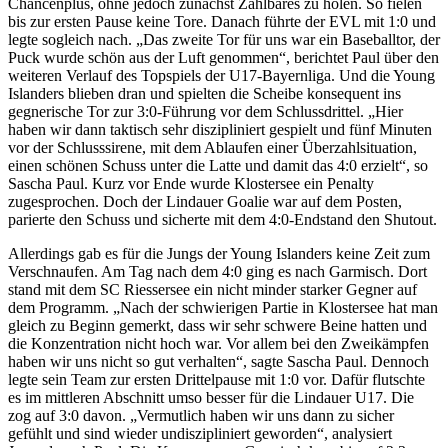
Chancenplus, ohne jedoch zunächst Zählbares zu holen. So fielen
bis zur ersten Pause keine Tore. Danach führte der EVL mit 1:0 und
legte sogleich nach. „Das zweite Tor für uns war ein Baseballtor, der
Puck wurde schön aus der Luft genommen“, berichtet Paul über den
weiteren Verlauf des Topspiels der U17-Bayernliga. Und die Young
Islanders blieben dran und spielten die Scheibe konsequent ins
gegnerische Tor zur 3:0-Führung vor dem Schlussdrittel. „Hier
haben wir dann taktisch sehr diszipliniert gespielt und fünf Minuten
vor der Schlusssirene, mit dem Ablaufen einer Überzahlsituation,
einen schönen Schuss unter die Latte und damit das 4:0 erzielt“, so
Sascha Paul. Kurz vor Ende wurde Klostersee ein Penalty
zugesprochen. Doch der Lindauer Goalie war auf dem Posten,
parierte den Schuss und sicherte mit dem 4:0-Endstand den Shutout.
Allerdings gab es für die Jungs der Young Islanders keine Zeit zum
Verschnaufen. Am Tag nach dem 4:0 ging es nach Garmisch. Dort
stand mit dem SC Riessersee ein nicht minder starker Gegner auf
dem Programm. „Nach der schwierigen Partie in Klostersee hat man
gleich zu Beginn gemerkt, dass wir sehr schwere Beine hatten und
die Konzentration nicht hoch war. Vor allem bei den Zweikämpfen
haben wir uns nicht so gut verhalten“, sagte Sascha Paul. Dennoch
legte sein Team zur ersten Drittelpause mit 1:0 vor. Dafür flutschte
es im mittleren Abschnitt umso besser für die Lindauer U17. Die
zog auf 3:0 davon. „Vermutlich haben wir uns dann zu sicher
gefühlt und sind wieder undiszipliniert geworden“, analysiert