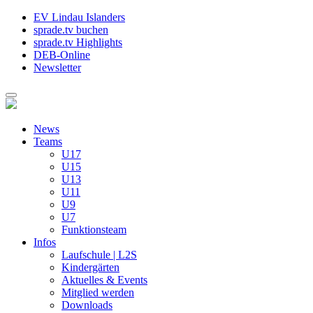
EV Lindau Islanders
sprade.tv buchen
sprade.tv Highlights
DEB-Online
Newsletter
News
Teams
U17
U15
U13
U11
U9
U7
Funktionsteam
Infos
Laufschule | L2S
Kindergärten
Aktuelles & Events
Mitglied werden
Downloads