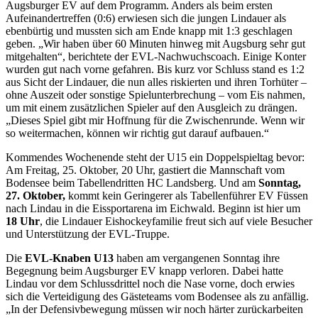
Augsburger EV auf dem Programm. Anders als beim ersten
Aufeinandertreffen (0:6) erwiesen sich die jungen Lindauer als
ebenbürtig und mussten sich am Ende knapp mit 1:3 geschlagen
geben. „Wir haben über 60 Minuten hinweg mit Augsburg sehr gut
mitgehalten“, berichtete der EVL-Nachwuchscoach. Einige Konter
wurden gut nach vorne gefahren. Bis kurz vor Schluss stand es 1:2
aus Sicht der Lindauer, die nun alles riskierten und ihren Torhüter –
ohne Auszeit oder sonstige Spielunterbrechung – vom Eis nahmen,
um mit einem zusätzlichen Spieler auf den Ausgleich zu drängen.
„Dieses Spiel gibt mir Hoffnung für die Zwischenrunde. Wenn wir
so weitermachen, können wir richtig gut darauf aufbauen.“
Kommendes Wochenende steht der U15 ein Doppelspieltag bevor:
Am Freitag, 25. Oktober, 20 Uhr, gastiert die Mannschaft vom
Bodensee beim Tabellendritten HC Landsberg. Und am
Sonntag,
27. Oktober,
kommt kein Geringerer als Tabellenführer EV Füssen
nach Lindau in die Eissportarena im Eichwald. Beginn ist hier um
18 Uhr
, die Lindauer Eishockeyfamilie freut sich auf viele Besucher
und Unterstützung der EVL-Truppe.
Die
EVL-Knaben U13
haben am vergangenen Sonntag ihre
Begegnung beim Augsburger EV knapp verloren. Dabei hatte
Lindau vor dem Schlussdrittel noch die Nase vorne, doch erwies
sich die Verteidigung des Gästeteams vom Bodensee als zu anfällig.
„In der Defensivbewegung müssen wir noch härter zurückarbeiten