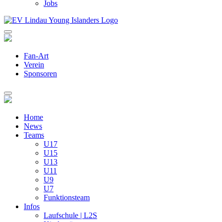
Jobs
Fan-Art
Verein
Sponsoren
Home
News
Teams
U17
U15
U13
U11
U9
U7
Funktionsteam
Infos
Laufschule | L2S