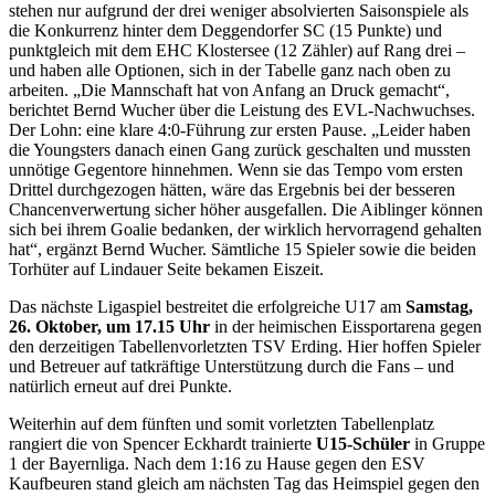
stehen nur aufgrund der drei weniger absolvierten Saisonspiele als
die Konkurrenz hinter dem Deggendorfer SC (15 Punkte) und
punktgleich mit dem EHC Klostersee (12 Zähler) auf Rang drei –
und haben alle Optionen, sich in der Tabelle ganz nach oben zu
arbeiten. „Die Mannschaft hat von Anfang an Druck gemacht“,
berichtet Bernd Wucher über die Leistung des EVL-Nachwuchses.
Der Lohn: eine klare 4:0-Führung zur ersten Pause. „Leider haben
die Youngsters danach einen Gang zurück geschalten und mussten
unnötige Gegentore hinnehmen. Wenn sie das Tempo vom ersten
Drittel durchgezogen hätten, wäre das Ergebnis bei der besseren
Chancenverwertung sicher höher ausgefallen. Die Aiblinger können
sich bei ihrem Goalie bedanken, der wirklich hervorragend gehalten
hat“, ergänzt Bernd Wucher. Sämtliche 15 Spieler sowie die beiden
Torhüter auf Lindauer Seite bekamen Eiszeit.
Das nächste Ligaspiel bestreitet die erfolgreiche U17 am
Samstag,
26. Oktober, um 17.15 Uhr
in der heimischen Eissportarena gegen
den derzeitigen Tabellenvorletzten TSV Erding. Hier hoffen Spieler
und Betreuer auf tatkräftige Unterstützung durch die Fans – und
natürlich erneut auf drei Punkte.
Weiterhin auf dem fünften und somit vorletzten Tabellenplatz
rangiert die von Spencer Eckhardt trainierte
U15-Schüler
in Gruppe
1 der Bayernliga. Nach dem 1:16 zu Hause gegen den ESV
Kaufbeuren stand gleich am nächsten Tag das Heimspiel gegen den