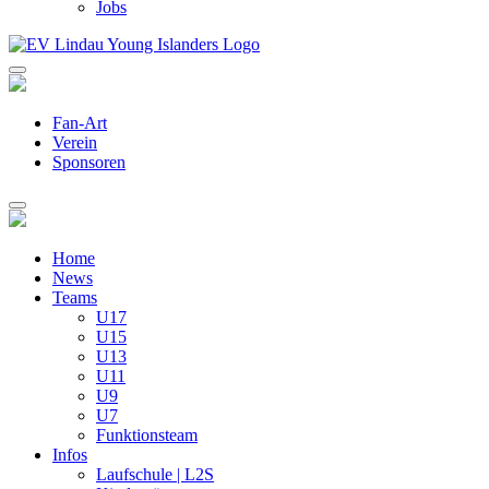
Jobs
Fan-Art
Verein
Sponsoren
Home
News
Teams
U17
U15
U13
U11
U9
U7
Funktionsteam
Infos
Laufschule | L2S