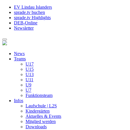
EV Lindau Islanders
sprade.tv buchen
sprade.tv Highlights
DEB-Online
Newsletter
News
Teams
U17
U15
U13
U11
U9
U7
Funktionsteam
Infos
Laufschule | L2S
Kindergärten
Aktuelles & Events
Mitglied werden
Downloads