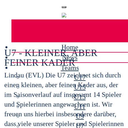
Home
U7 - KLEINER, ABER
News
FEINER KADER
Teams
Lindau (EVL) Die U7 zeichnet sich durch
U17
einen kleinen, aber feinen Kader aus, der
U15
im Saisonverlauf auf insgesamt 14 Spieler
U13
und Spielerinnen angewachsen ist. Wir
U11
freuen uns hierbei insbesondere darüber,
U9
dass viele unserer Spieler und Spielerinnen
U7