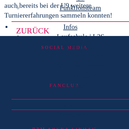
auch bereits bei der U9 weitere
Funktionsteam
Turniererfahrungen sammeln konnten!
Infos
ZURÜCK
Laufschule | L2S
Kindergärten
SOCIAL MEDIA
Aktuelles & Events
Mitglied werden
Downloads
Jobs
FANCLUB
Verein
Sponsoren
EV Lindau Islanders