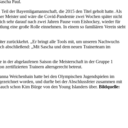
ascha Paul.
eil der Bayernligamannschaft, die 2015 den Titel geholt hatte. Als
scher Meister und wäre die Covid-Pandemie zwei Wochen später nicht
ich sehr darauf nach zwei Jahren Pause vom Eishockey, wieder für
lung eine große Rolle einnehmen. In einem so familiären Verein steht
iter zurückkehrt. „Er bringt alle Tools mit, um unseren Nachwuchs
 noch abschließend: „Mit Sascha und dem neuen Trainerteam im
 in der abgelaufenen Saison die Meisterschaft in der Gruppe 1
ertifizierten Trainern altersgerecht betreut.
anna Weichenhain hatte bei den Olympischen Jugendspielen im
zeichnet worden, und durfte bei der Abschlussfeier zusammen mit
r auch schon Kim Bürge von den Young Islanders über.
Bildquelle: