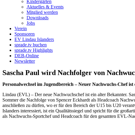
Kindergärten
Aktuelles & Events
Mitglied werden
Downloads
Jobs
Verein
Sponsoren
EV Lindau Islanders
sprade.tv buchen
sprade.tv Highlights
DEB-Online
Newsletter
Sascha Paul wird Nachfolger von Nachwu
Personalwechsel im Jugendbereich – Neuer Nachwuchs-Chef ist e
Lindau (EVL) – Der neue Nachwuchschef ist ein alter Bekannter. Sasc
Sommer die Nachfolge von Spencer Eckhardt als Headcoach Nachwuchs 
anschließen zu dürfen, wo er für den Bereich der U15 bis U20 veran
Islanders interessiert, ist ein Qualitätssiegel und spricht für die gr
als Nachwuchs-Sportchef und Headcoach für den gesamten EVL-Nach