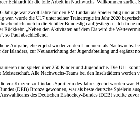
cer Eckhardt für die tolle Arbeit im Nachwuchs. Willkommen zurück S
Jährige war zwölf Jahre für den EV Lindau als Spieler tätig und auch T
tätig war, wurde die U17 unter seiner Trainerregie im Jahr 2020 bayeri
scheinlich auch in die Schüler Bundesliga aufgestiegen. „Ich freue m
r Rückkehr. „Neben den Aktivitäten auf dem Eis wird die Wertevermitt
m“, so Paul abschließend.
ufliche Aufgabe, ehe er jetzt wieder zu den Lindauern als Nachwuchs-Le
er der Islanders, zur Neuausrichtung der Jugendabteilung und ergänzt
ainieren und spielen über 250 Kinder und Jugendliche. Die U11 konnte
Meisterschaft. Alle Nachwuchs-Teams bei den Inselstädtern werden von z
e vor Kurzem zu Lindaus Sportlerin des Jahres geehrt worden war. H
des (DEB) Bronze gewonnen, war als beste deutsche Spielerin ausge
on Auswahlteams des Deutschen Eishockey-Bundes (DEB) streifte zuvo