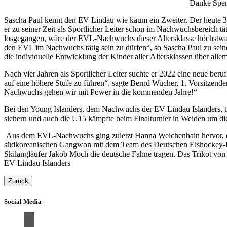
Danke Spen
Sascha Paul kennt den EV Lindau wie kaum ein Zweiter. Der heute 36-
er zu seiner Zeit als Sportlicher Leiter schon im Nachwuchsbereich 
losgegangen, wäre der EVL-Nachwuchs dieser Altersklasse höchstwahr
den EVL im Nachwuchs tätig sein zu dürfen“, so Sascha Paul zu seine
die individuelle Entwicklung der Kinder aller Altersklassen über alle
Nach vier Jahren als Sportlicher Leiter suchte er 2022 eine neue ber
auf eine höhere Stufe zu führen“, sagte Bernd Wucher, 1. Vorsitzend
Nachwuchs gehen wir mit Power in die kommenden Jahre!“
Bei den Young Islanders, dem Nachwuchs der EV Lindau Islanders, tr
sichern und auch die U15 kämpfte beim Finalturnier in Weiden um die 
Aus dem EVL-Nachwuchs ging zuletzt Hanna Weichenhain hervor, di
südkoreanischen Gangwon mit dem Team des Deutschen Eishockey-Bun
Skilangläufer Jakob Moch die deutsche Fahne tragen. Das Trikot v
EV Lindau Islanders
Zurück
Social Media