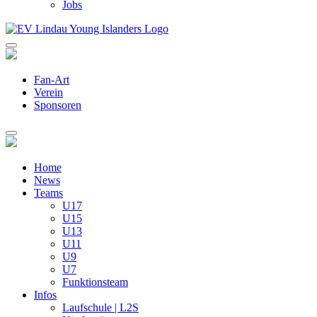
Jobs
Fan-Art
Verein
Sponsoren
Home
News
Teams
U17
U15
U13
U11
U9
U7
Funktionsteam
Infos
Laufschule | L2S