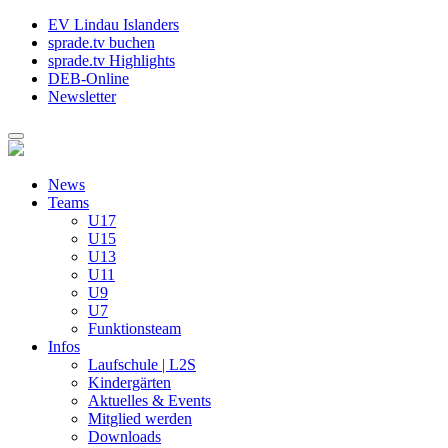
EV Lindau Islanders
sprade.tv buchen
sprade.tv Highlights
DEB-Online
Newsletter
News
Teams
U17
U15
U13
U11
U9
U7
Funktionsteam
Infos
Laufschule | L2S
Kindergärten
Aktuelles & Events
Mitglied werden
Downloads