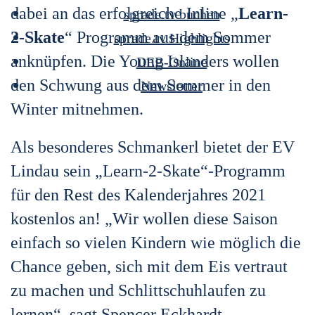
dabei an das erfolgreiche Inline „
Learn-
sprade.tv buchen
2-Skate
“ Programm aus dem Sommer
sprade.tv Highlights
anknüpfen. Die Young Islanders wollen
DEB-Online
den Schwung aus dem Sommer in den
Newsletter
Winter mitnehmen.
Als besonderes Schmankerl bietet der EV
Lindau sein „Learn-2-Skate“-Programm
für den Rest des Kalenderjahres 2021
kostenlos an! „Wir wollen diese Saison
einfach so vielen Kindern wie möglich die
Chance geben, sich mit dem Eis vertraut
zu machen und Schlittschuhlaufen zu
lernen“, sagt Spencer Eckhardt,