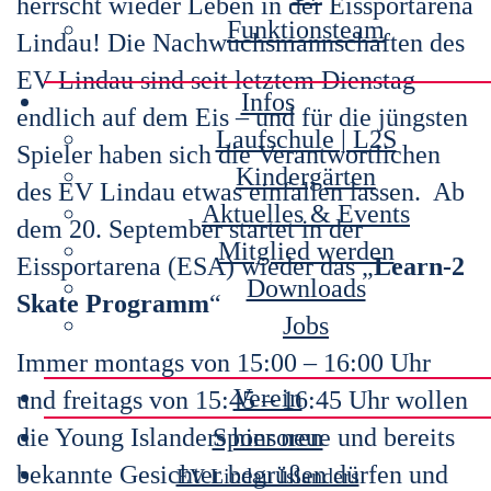
herrscht wieder Leben in der Eissportarena
Funktionsteam
Lindau! Die Nachwuchsmannschaften des
EV Lindau sind seit letztem Dienstag
Infos
endlich auf dem Eis – und für die jüngsten
Laufschule | L2S
Spieler haben sich die Verantwortlichen
Kindergärten
des EV Lindau etwas einfallen lassen. Ab
Aktuelles & Events
dem 20. September startet in der
Mitglied werden
Eissportarena (ESA) wieder das „
Learn-2
Downloads
Skate Programm
“
Jobs
Immer montags von 15:00 – 16:00 Uhr
Verein
und freitags von 15:45 – 16:45 Uhr wollen
die Young Islanders hier neue und bereits
Sponsoren
bekannte Gesichter begrüßen dürfen und
EV Lindau Islanders