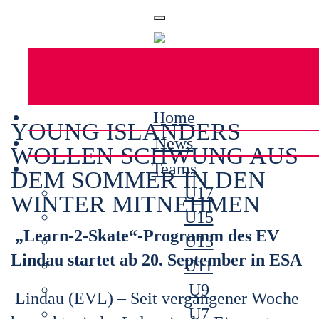
Home
YOUNG ISLANDERS
News
WOLLEN SCHWUNG AUS
Teams
DEM SOMMER IN DEN
U17
WINTER MITNEHMEN
U15
„Learn-2-Skate“-Programm des EV
U13
Lindau startet ab 20. September in ESA
U11
U9
Lindau (EVL) – Seit vergangener Woche
U7