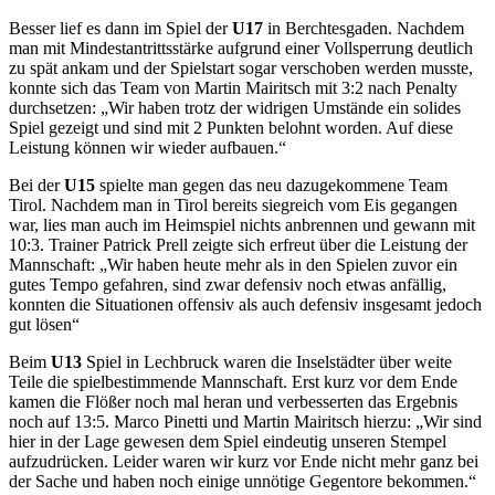
Besser lief es dann im Spiel der
U17
in Berchtesgaden. Nachdem
man mit Mindestantrittsstärke aufgrund einer Vollsperrung deutlich
zu spät ankam und der Spielstart sogar verschoben werden musste,
konnte sich das Team von Martin Mairitsch mit 3:2 nach Penalty
durchsetzen: „Wir haben trotz der widrigen Umstände ein solides
Spiel gezeigt und sind mit 2 Punkten belohnt worden. Auf diese
Leistung können wir wieder aufbauen.“
Bei der
U15
spielte man gegen das neu dazugekommene Team
Tirol. Nachdem man in Tirol bereits siegreich vom Eis gegangen
war, lies man auch im Heimspiel nichts anbrennen und gewann mit
10:3. Trainer Patrick Prell zeigte sich erfreut über die Leistung der
Mannschaft: „Wir haben heute mehr als in den Spielen zuvor ein
gutes Tempo gefahren, sind zwar defensiv noch etwas anfällig,
konnten die Situationen offensiv als auch defensiv insgesamt jedoch
gut lösen“
Beim
U13
Spiel in Lechbruck waren die Inselstädter über weite
Teile die spielbestimmende Mannschaft. Erst kurz vor dem Ende
kamen die Flößer noch mal heran und verbesserten das Ergebnis
noch auf 13:5. Marco Pinetti und Martin Mairitsch hierzu: „Wir sind
hier in der Lage gewesen dem Spiel eindeutig unseren Stempel
aufzudrücken. Leider waren wir kurz vor Ende nicht mehr ganz bei
der Sache und haben noch einige unnötige Gegentore bekommen.“