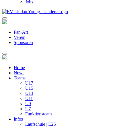
Jobs
Fan-Art
Verein
Sponsoren
Home
News
Teams
U17
U15
U13
U11
U9
U7
Funktionsteam
Infos
Laufschule | L2S