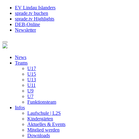
EV Lindau Islanders
sprade.tv buchen
sprade.tv Highlights
DEB-Online
Newsletter
News
Teams
U17
U15
U13
U11
U9
U7
Funktionsteam
Infos
Laufschule | L2S
Kindergärten
Aktuelles & Events
Mitglied werden
Downloads