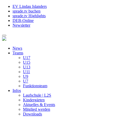
EV Lindau Islanders
sprade.tv buchen
sprade.tv Highlights
DEB-Online
Newsletter
News
Teams
U17
U15
U13
U11
U9
U7
Funktionsteam
Infos
Laufschule | L2S
Kindergärten
Aktuelles & Events
Mitglied werden
Downloads