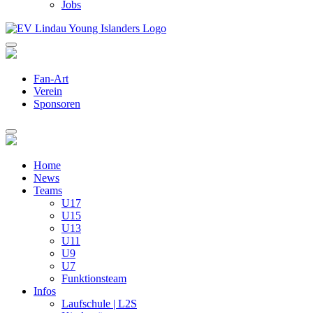
Jobs
Fan-Art
Verein
Sponsoren
Home
News
Teams
U17
U15
U13
U11
U9
U7
Funktionsteam
Infos
Laufschule | L2S